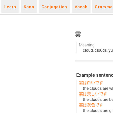
Learn
Kana
Conjugation
Vocab
Gramma
雲
Meaning
cloud, clouds, y
Example sentenc
雲は白いです
the clouds are w
雲は美しいです
the clouds are be
雲は灰色です
the clouds are g