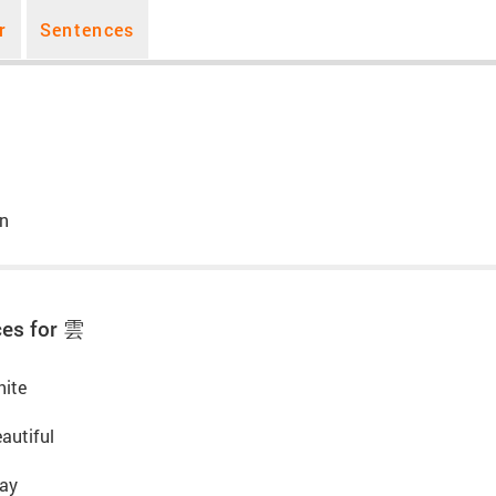
r
Sentences
un
es for 雲
hite
autiful
ray