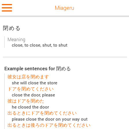
Miageru
閉める
Meaning
close, to close, shut, to shut
Example sentences for 閉める
彼女は店を閉めます
she will close the store
ドアを閉めてください
close the door, please
彼はドアを閉めた
he closed the door
出るときにドアを閉めてください
please close the door on your way out
出るときは後ろのドアを閉めてください