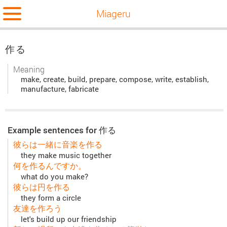
Miageru
作る
Meaning
make, create, build, prepare, compose, write, establish,
manufacture, fabricate
Example sentences for 作る
彼らは一緒に音楽を作る
they make music together
何を作るんですか。
what do you make?
彼らは円を作る
they form a circle
友達を作ろう
let's build up our friendship