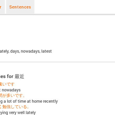
r
Sentences
 lately, days, nowadays, latest
ces for 最近
速いです
st nowadays
間が多いです。
g a lot of time at home recently
く勉強している。
ing very well lately