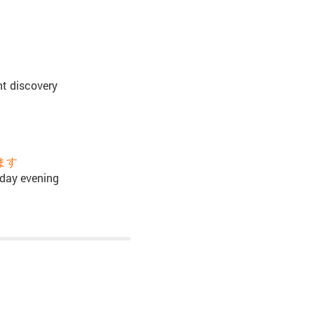
nt discovery
ます
nday evening