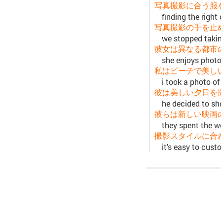
写真撮影に合う服
finding the right
写真撮影の手を止
we stopped takin
彼女は異なる都市
she enjoys photog
私はビーチで美し
i took a photo of
彼は美しい夕日を
he decided to sh
彼らは新しい映画
they spent the w
撮影スタイルに合
it's easy to cust