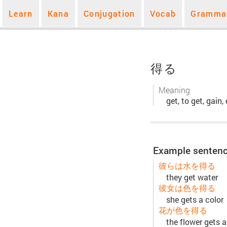
Learn
Kana
Conjugation
Vocab
Gramma
得る
Meaning
get, to get, gain,
Example senten
彼らは水を得る
they get water
彼女は色を得る
she gets a color
花が色を得る
the flower gets a