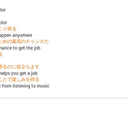
lor
olor
こり得る
appen anywhere
ための最高のチャンスだ
hance to get the job
る
得るのに役立ちます
elps you get a job
ことで楽しみを得る
e from listening to music