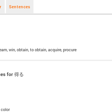
r
Sentences
 earn, win, obtain, to obtain, acquire, procure
ces for 得る
 color