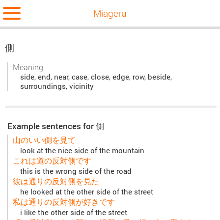
Miageru
側
Meaning
side, end, near, case, close, edge, row, beside,
surroundings, vicinity
Example sentences for 側
山のいい側を見て
look at the nice side of the mountain
これは道の反対側です
this is the wrong side of the road
彼は通りの反対側を見た
he looked at the other side of the street
私は通りの反対側が好きです
i like the other side of the street