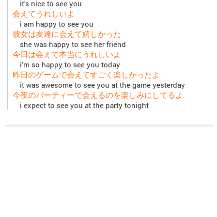
it's nice to see you
会えてうれしいよ
i am happy to see you
彼女は友達に会えて嬉しかった
she was happy to see her friend
今日は会えて本当にうれしいよ
i'm so happy to see you today
昨日のゲームで会えてすごく楽しかったよ
it was awesome to see you at the game yesterday
今夜のパーティーで会えるのを楽しみにしてるよ
i expect to see you at the party tonight