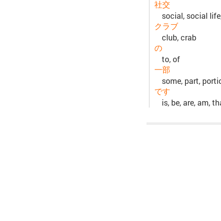
社交
social, social lif
クラブ
club, crab
の
to, of
一部
some, part, porti
です
is, be, are, am, t