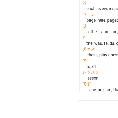
各
each, every, resp
ページ
page, here, page
は
a, the, is, am, are,
た
the, was, ta, da, 
チェス
chess, play ches
の
to, of
レッスン
lesson
です
is, be, are, am, t