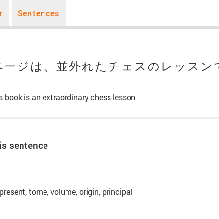
r
Sentences
ページは、並外れたチェスのレッスン
is book is an extraordinary chess lesson
is sentence
 present, tome, volume, origin, principal