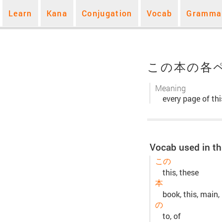
Learn
Kana
Conjugation
Vocab
Gramma
この本の各
Meaning
every page of th
Vocab used in th
この
this, these
本
book, this, main,
の
to, of