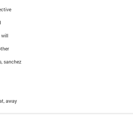
ective
d
 will
other
s, sanchez
hat, away